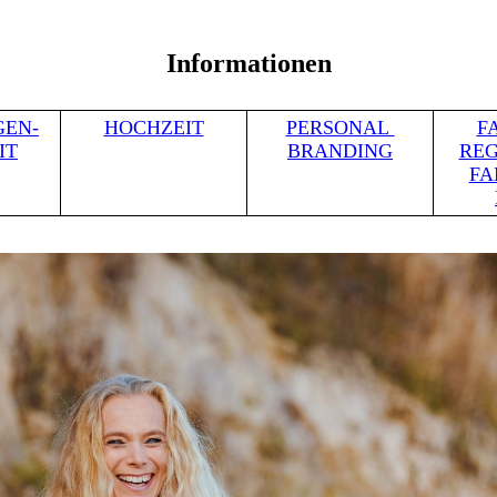
Informationen
GEN-
HOCHZEIT
PERSONAL
F
IT
BRANDING
RE
FA